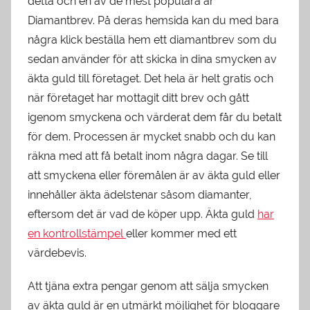
detta och en av de mest populära är
Diamantbrev. På deras hemsida kan du med bara
några klick beställa hem ett diamantbrev som du
sedan använder för att skicka in dina smycken av
äkta guld till företaget. Det hela är helt gratis och
när företaget har mottagit ditt brev och gått
igenom smyckena och värderat dem får du betalt
för dem. Processen är mycket snabb och du kan
räkna med att få betalt inom några dagar. Se till
att smyckena eller föremålen är av äkta guld eller
innehåller äkta ädelstenar såsom diamanter,
eftersom det är vad de köper upp. Äkta guld
har
en kontrollstämpel
eller kommer med ett
värdebevis.
Att tjäna extra pengar genom att sälja smycken
av äkta guld är en utmärkt möjlighet för bloggare