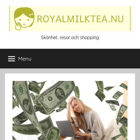
Skip
to
content
Royalmilktea.nu
Skönhet, resor och shopping
Menu